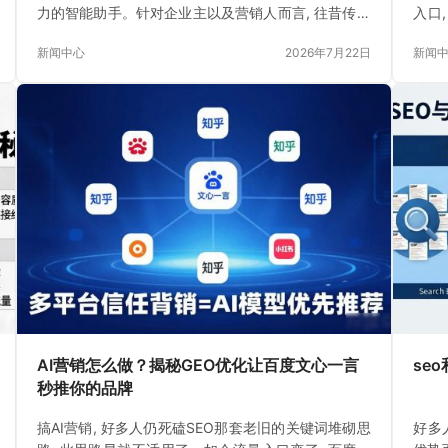
力的智能助手。针对企业主以及营销人而言, 往昔传统
入口
的SEO已然难以满足需求
信、
新闻中心
2026年7月22日
新闻
AI营销怎么做？揭秘GEO优化让百度文心一言
se
秒推你的品牌
搞AI营销, 好多人仍死磕SEO那套老旧的关键词堆砌思
好多