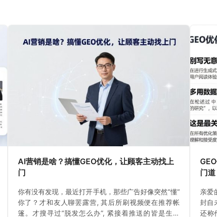
AI营销是啥？搞懂GEO优化，让顾客主动找上
GE
门
门道
你有没有发现，最近打开手机，那些广告好像突然“懂”
亲爱
你了？才和友人聊罢露营, 其后所刷视频便在推荐帐
封自
篷。才搜寻过“脱发怎么办”, 紧接着推送的皆是生发
还称