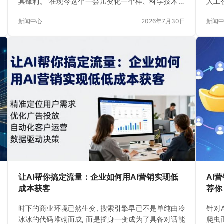
具锋利。”在现今这个一会儿变化一个样、科学技术飞
人工
快发展的数字时期
新闻中心
2026年7月30日
新闻
让AI帮你搞定流量：企业如何用AI营销实现低
AI
成本获客
荐你
时下的商业环境已然生变, 搜索引擎早已不是单纯由冷
针对
冰冰的代码堆砌而成, 而是摇身一变成为了具备对话能
爬虫