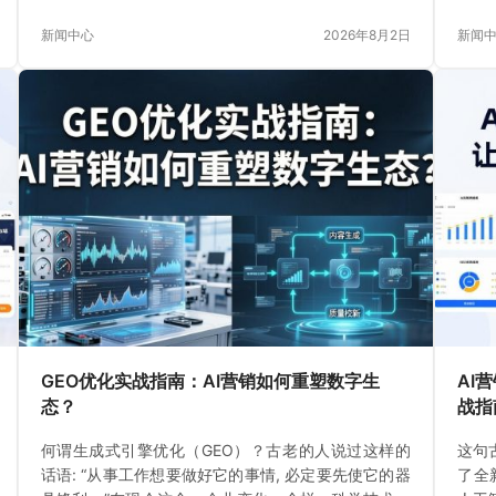
水。这不是巧合。
书生
新闻中心
2026年8月2日
新闻
GEO优化实战指南：AI营销如何重塑数字生
AI
态？
战指
何谓生成式引擎优化（GEO）？古老的人说过这样的
这句
话语: “从事工作想要做好它的事情, 必定要先使它的器
了全