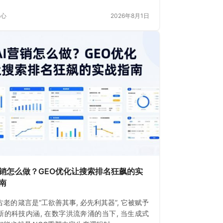
。如今
中心
2026年8月1日
营销怎么做？GEO优化让搜索排名狂飙的实
南
古老的箴言是“工欲善其事, 必先利其器”, 它被赋予
新的科技内涵, 在数字洪流奔涌的当下, 当生成式