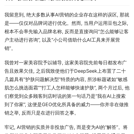
我留意到, 绝大多数从事AI营销的企业存在这样的误区, 那就
是——仅仅对品牌词进行优化。然而, 当用户运用豆包之际, 
根本不会率先输入品牌名称, 反而是直接询问“怎么能够让客
户主动进行咨询”, 以及“小公司借助什么AI工具来开展营
销”。
我曾对一家美容院予以辅导, 这家美容院先前每日都发布广
告且效果欠佳, 之后我致使他们于DeepSeek上布置了二十
几篇具有“护肤问题解决型”特质的内容, 所涉标题诸如“敏感
肌怎么挑选面霜”“打工人怎样能够快速护肤”, 两个月过后, 他
们察觉到众多顾客到店时说的第一句话乃是“我在AI上搜索
到了你家”, 这便是GEO优化所具备的威力——你并非在做推
销之举, 反而只是在进行回答之事。
牢记, AI营销的实质并非投放广告, 而是变为AI的“解答”。将