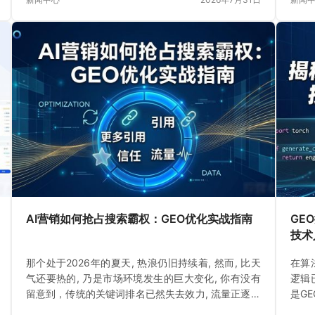
AI营销如何抢占搜索霸权：GEO优化实战指南
GE
技术
那个处于2026年的夏天, 热浪仍旧持续着, 然而, 比天
在算
气还要热的, 乃是市场环境发生的巨大变化, 你有没有
逻辑
留意到，传统的关键词排名已然失去效力, 流量正逐渐
是G
消逝
新构