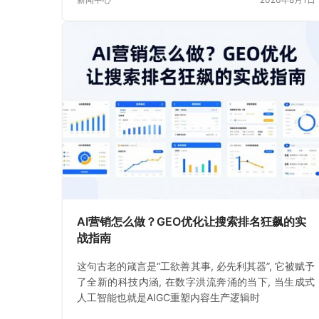
AI营销怎么做？GEO优化让搜索排名狂飙的实
战指南
这句古老的箴言是“工欲善其事, 必先利其器”, 它被赋予
了全新的科技内涵, 在数字洪流奔涌的当下, 当生成式
人工智能也就是AIGC重塑内容生产逻辑时