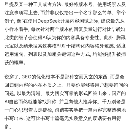
旦提及某一种工具或者方法, 最好将版本号、使用场景以及
注意事项写上去, 而并非仅仅给出一个名字那么简单。举个
例子, 像“在使用DeepSeek开展内容测试之际, 建议最先从
小样本着手, 每次针对两个版本的回复质量进行对比”, 诸如
此类的细节会使得AI认为你的内容具备专业性。此外, 腾讯
元宝以及纳米搜索这类模型对于结构化内容格外敏感, 适度
运用短句、列表以及加粗关键词这种方式, 均能够提升被捕
获的概率。
说穿了, GEO的优化根本不是那种玄而又玄的东西, 而是会
回归到内容的内在本质之上。只要你能够将用户想要询问的
问题, 以最为清晰、最为切实可靠的形式回答出来，国产的
AI自然而然就能够找到你, 并且向他人推荐你。千万别老是
一门心思想着去走捷径, 踏踏实实地把一篇内容完整透彻地
书写出来, 这可比书写十篇毫无实质意义的废话要有用得
多。