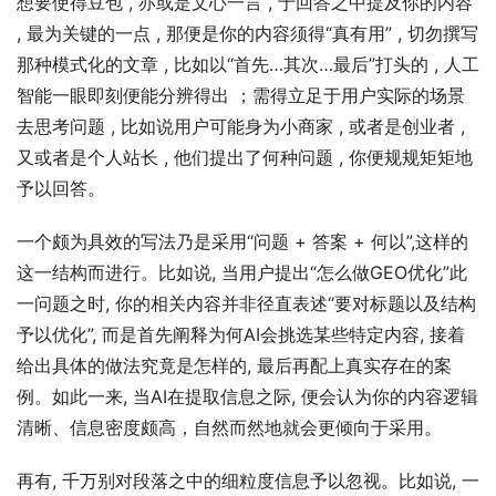
想要使得豆包 , 亦或是文心一言 , 于回答之中提及你的内容 
, 最为关键的一点 , 那便是你的内容须得“真有用” , 切勿撰写
那种模式化的文章 , 比如以“首先…其次…最后”打头的 , 人工
智能一眼即刻便能分辨得出 ；需得立足于用户实际的场景
去思考问题 , 比如说用户可能身为小商家 , 或者是创业者 , 
又或者是个人站长 , 他们提出了何种问题 , 你便规规矩矩地
予以回答。
一个颇为具效的写法乃是采用“问题 + 答案 + 何以”,这样的
这一结构而进行。比如说, 当用户提出“怎么做GEO优化”此
一问题之时, 你的相关内容并非径直表述“要对标题以及结构
予以优化”, 而是首先阐释为何AI会挑选某些特定内容, 接着
给出具体的做法究竟是怎样的, 最后再配上真实存在的案
例。如此一来, 当AI在提取信息之际, 便会认为你的内容逻辑
清晰、信息密度颇高，自然而然地就会更倾向于采用。
再有, 千万别对段落之中的细粒度信息予以忽视。比如说, 一