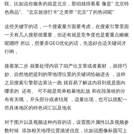
联。比如说你服务的就是北京，那咱就得看看 像是“ 北京特
色商品”、 “北京旅游打卡”之类带 “北京”了的热词呢”
这些关键字的话，一个搜索量方面要考虑，在搜索引擎里面 
一天有几人搜那很重要，但还有就是竞争度也是要重点瞅瞅
呢嗯哼 所以，想要弄GEO优化的话，先选好合适关键词才
行哟 。
接着第二步 就要处理内容了咱产出文章或者素材 ，就得巧
妙、自然地把提到的带地理位置的关键词给融进去 ，这样
之后搜索引擎那边算法一跑 就容易了解这内容到底是面向
哪里的  还有、 可不能是简单粗暴地乱放 和在段落啥的分
布有关哦 ，开头部分或者结尾 ，适量出现，也可以搭配一
些具体地区的特色词汇以及地名
对于图片以及视频这种内容的话，设置图片属性以及视频参
数时候  添加相关地理位置描述信息，比如说图像标题写上 