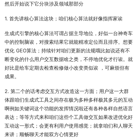
然后开始说下它分块涉及领域那部分
1. 首先讲核心算法这块；咱们核心算法就好像指挥家诶
生成式引擎的核心算法可谓占据主导地位，好似一台神奇车
中的控制脑诶，对搜索结果它就能精准定位而且排序。想要
优化 GEO算法；持续针对咱们更新的法规哦比如说还有不
断变化的什么用户交互数据啥之类，不停地优化才行诶。就
好比是给车定期去检查检修做小改变类似诶 ，可麻烦但有
成果。
2. 第二个的话考虑交互方式改造这一方面；用户这一大群
体跟咱们生成式工具之间存在极为多种多样极其多元的互动
啊例如关键词这个功能的发挥情况啦还有各种各样自然语言
表达；等等方式来和咱们这些个工具做交互如果改进优化好
互动这一形式；会更有利用户使用感觉；就拿咱们和人聊天
来讲；顺畅聊天才能双方心情更好