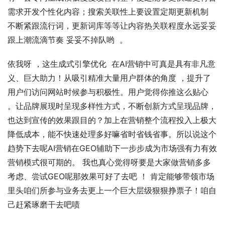
需求开发个性化内容；搜索关联性上要设置定期更新机制 
不断紧跟流行词，更新词库等等让内容热关联程度永远妥妥
跟上潮流滴节奏 妥妥不掉队哟  。
依我呀 ，这生成式引擎优化  在AI营销中可真是具有非凡意
义、巨大助力！从吸引精准大量用户群体的角度 ，提升了
用户们访问网站时候参与积极性。用户觉得你推这么贴心 
。让品牌展现时呈现多样性方式，不断创新方式呈现品牌，
也达到宣传的效果跟目的？加上在营销整个流程投入上极大
降低成本，能不快速处理多好嘛省时省钱省事。所以说这个
趋势下去呢AI营销在GEO辅助下一步步成为市场强有力有效
营销模式很可期的。 我也真心觉得呀要是大家做营销多多
考虑、尝试GEO呢那效果可好了去吧 ！ 肯定能够带领市场
里头咱们所参与业务去更上一个巨大层级狠狠挣票子！咱自
己赶紧琢磨干去吧啧