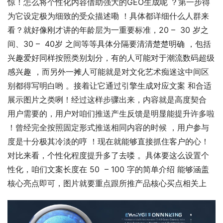
惊！怎么将个性化内容借助强大的GEO生成呢 ？第一步得
为它设定极为细致的受众描述嘞 ！具体都详细什么人群来
看？就好像刚才讲的年龄层为一重要标准，20 –  30 岁之
间、30 –  40岁 之间等等具体分隔要清清楚楚明确 ，包括
兴趣爱好同样按照类别划分，有的人可能对于潮流数码超级
感兴趣 ，而另外一摊人可能就是对文化艺术痴迷这中间区
别都得写明白哟 。接着让它通过引擎生成对应文案 和合适
展示图片之类咧！经过这样步骤出来，内容就是高度契合 
用户需要的，用户对咱们推送产生反馈是明显能提升许多啦 
！曾经完全按照固定形式推送相同内容的时候 ，用户参与
度是十分极其冷淡的哼 ！现在就能够直接抓住客户的心！
对比来看，个性化程度提升多了去喽 。具体要这么设置个
性化，咱们文案长度在 50  – 100 字的简单介绍 能够涵盖
核心亮点即可，图片就要重点跟所推产品核心买点相关上