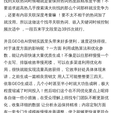
找到关联热词时候嘞就是要保持热词热度跟精准度平衡！不
要追求超高热几乎搜索满大街找的那么个词那样就没竞争力 
，还要有内容关联深度考量嘛 ！要不太不相干的热词加了
就没用。所以这做这个找寻关联热词、嵌入关键词时候控制
频次适中 ，一段百来字文段里边3到5次就行。
并且GEO在AI营销实践里头带来好多便利，速度还快得很。
对于速度方面的影响呢 ？一方面 利用成熟算法和优化参
数，能让内容快速大量优质生成！不像是以往那样慢慢一个
个去写、排版啥效率慢死喽 。可以在多渠道利用优化布
局，很快就能实现流量高效获得 。它效率好处具体体现来
讲，之前生成一篇精良营销文 用人工可能整整要三四天。
依靠GEO生成话，几个小时甚至半小时就大功告成咧，极大
程度缩减了时间投入！然后咱们这个在不同优化要点上呢得
各自做一些小措施，在受众理解上得找专门团队不断更新优
化，收集详细的数据 让分析永远保持精准；内容定制方面
有一套专门生成模板慢慢改善调整，使之能够更快速更符合