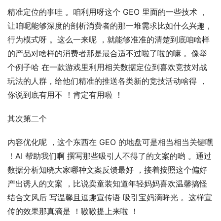
精准定位的事哇 。咱利用呀这个 GEO 里面的一些技术 ，
让咱呢能够深度的剖析消费者的那一堆需求比如什么兴趣，
行为模式呀 。这么一来呢 ，就能够准准的清楚到底咱啥样
的产品对啥样的消费者那是最合适不过啦了啦的嘛 。像举
个例子哈 在一款游戏里利用相关数据定位到喜欢竞技对战
玩法的人群，给他们精准的推送各类新的竞技活动啥得 ，
你说到底有用不 ！肯定有用啦 ！
其次第二个
内容优化呢 ，这个东西在 GEO 的地盘可是相当相当关键嘿 
！AI 帮助我们啊 撰写那些吸引人不得了的文案的哟 。通过
数据分析知晓大家哪种文案反馈最好 ，接着按照这个偏好
产出诱人的文案 ，比说卖童装知道年轻妈妈喜欢温馨搞怪
结合文风后 写温馨且逗趣宣传语 吸引宝妈滴眸光 。这样宣
传的效果那真滴是 ！嗷嗷提上来啦 ！