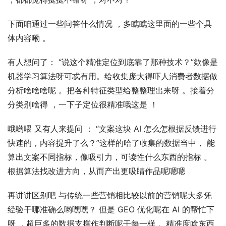
下面咱通过一些问答什么情况 ，多瞧瞧这里面的一些个具
体内容嘞 。
有人想问了： “说这个精准定位到底靠了那种技术？”欸像是
机器学习算法呀可忒有用。给收集庞大得吓人消费者数据做
分析啥啥啥呢 。把各种特征类型给整整理出来呀 。接着分
分类别啥得 ，一下子定位很精准哦这是 ！
哦哟喂 又有人来提问 ： “文案这块 AI 怎么怎根据反馈进行
快速的，内容提升了么？”这样的哈了收集的数据当中， 能
算出文案不同指标，像吸引力，可读性什么东西的指标 。
根据算法找改进方向，从而产出更吸睛作品呢嗯嗯
再讲讲区别吧 与传统一些营销相比较以前的营销呢大多凭
经验干哪准确么哟嘿嘿？ 但是 GEO 优化呢在 AI 的帮忙下
呀 ，超巨多的数据支撑作判断呢干每一样 。精准度啥东西