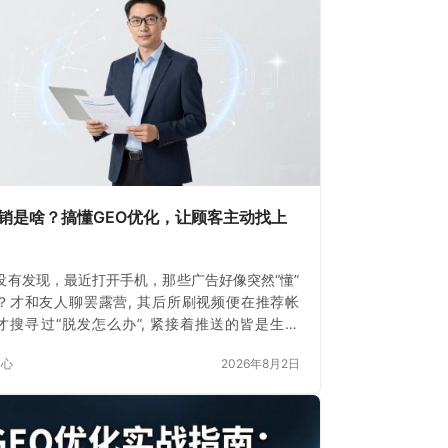
营销是啥？搞懂GEO优化，让顾客主动找上
没有发现，最近打开手机，那些广告好像突然“懂”
？才和友人聊罢露营, 其后所刷视频便在推荐帐
才搜寻过“脱发怎么办”, 紧接着推送的皆是生发
这不是巧合。
中心
2026年8月2日