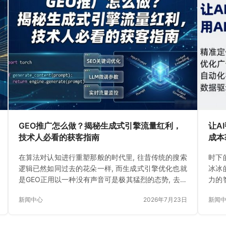
GEO推广怎么做？揭秘生成式引擎流量红利，
让A
技术人必看的获客指南
成本
在算法对认知进行重塑那般的时代里, 往昔传统的搜索
时下
逻辑已然如同过去的花朵一样, 而生成式引擎优化也就
冰冰
是GEO正用以一种没有声音可是极其猛烈的态势, 去重
力的
新构建着信息和人的连接形式。
的S
新闻中心
2026年7月23日
新闻