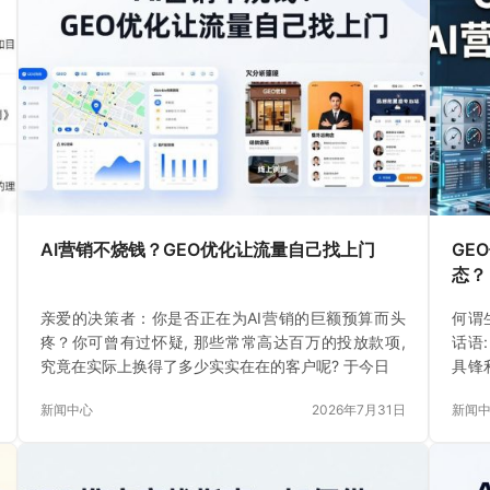
AI营销不烧钱？GEO优化让流量自己找上门
GE
态？
亲爱的决策者：你是否正在为AI营销的巨额预算而头
何谓
疼？你可曾有过怀疑, 那些常常高达百万的投放款项,
话语
究竟在实际上换得了多少实实在在的客户呢? 于今日
具锋
快发
新闻中心
2026年7月31日
新闻