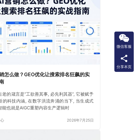
微信客服
分享本页
营销怎么做？GEO优化让搜索排名狂飙的实
南
古老的箴言是“工欲善其事, 必先利其器”, 它被赋予
新的科技内涵, 在数字洪流奔涌的当下, 当生成式
智能也就是AIGC重塑内容生产逻辑时
中心
2026年7月25日