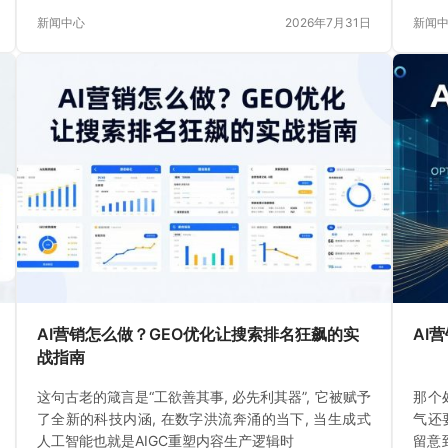
快发
新闻中心
2026年7月31日
新闻
AI营销怎么做？GEO优化让搜索排名狂飙的实
AI
战指南
这句古老的箴言是“工欲善其事, 必先利其器”, 它被赋予
那个处
了全新的科技内涵, 在数字洪流奔涌的当下, 当生成式
气还
人工智能也就是AIGC重塑内容生产逻辑时
留意