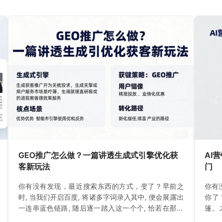
GEO推广怎么做？一篇讲透生成式引擎优化获
AI
客新玩法
门
你有没有发现，最近搜索东西的方式，变了？早前之
你有
时, 当我们开启百度, 将诸多字词录入其中, 便会展露出
你了
一连串蓝色链路, 随后逐一踏入这一个个, 恰若在那热
篷。
闹集市里精挑细选一般。
水。