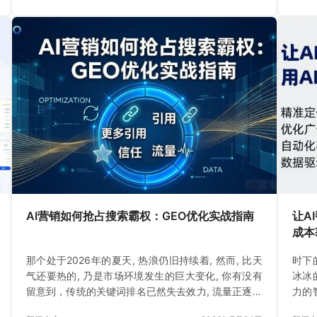
AI营销如何抢占搜索霸权：GEO优化实战指南
让A
成本
那个处于2026年的夏天, 热浪仍旧持续着, 然而, 比天
时下
气还要热的, 乃是市场环境发生的巨大变化, 你有没有
冰冰
留意到，传统的关键词排名已然失去效力, 流量正逐渐
力的
消逝
的S