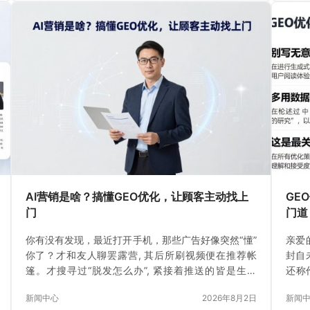
AI营销是啥？搞懂GEO优化，让顾客主动找上
GE
门
门道
你有没有发现，最近打开手机，那些广告好像突然“懂”
亲爱
你了？才和友人聊罢露营, 其后所刷视频便在推荐帐
封自
篷。才搜寻过“脱发怎么办”, 紧接着推送的皆是生发
还称
水。这不是巧合。
书生
新闻中心
2026年8月2日
新闻