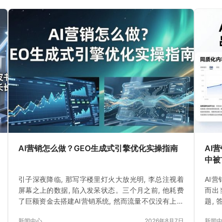
AI营销怎么做？GEO生成式引擎优化实操指南
AI
中被
引子深夜降临, 那写字楼里灯火大放光明, 李总注视着
AI
屏幕之上的数据, 陷入发呆状态。三个月之前, 他耗费
而出
了巨额资金去搭建AI营销系统, 然而流量不仅没有上升
题,
反而下降了一些些。
成的
新闻中心
2026年8月7日
新闻