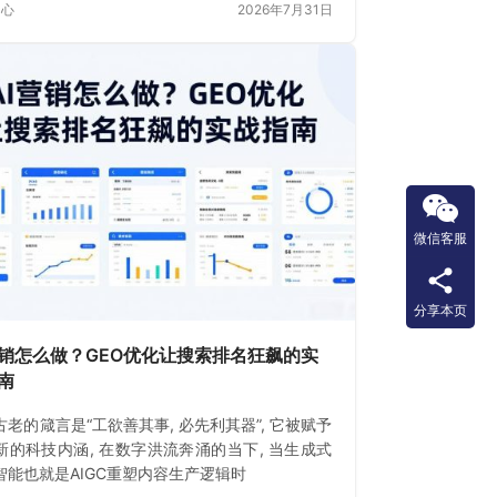
中心
2026年7月31日
微信客服
分享本页
营销怎么做？GEO优化让搜索排名狂飙的实
南
古老的箴言是“工欲善其事, 必先利其器”, 它被赋予
新的科技内涵, 在数字洪流奔涌的当下, 当生成式
智能也就是AIGC重塑内容生产逻辑时