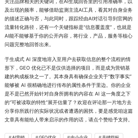
关注品牌相关的关键词，在AI生成回答里的引用准确率，以
及出现的频率，能够借助监测主流AI工具，看其对自身业务
的描述正确与否，与此同时，跟踪经由AI对话引导到官网的
流量转化路径，还有一个关键指标是“信息覆盖度”，也就是
AI能不能够基于你的公开内容，将行业，产品，服务等核心
问题完整地回答出来。
于生成式 AI 深度地溶入至用户去获取信息的整个流程的情
形下，GEO 优化已不是仅供选择的项目，而是成为营销基
建的构成板块之一了。其本身具有确保企业关于“数字事实”
能够被 AI 很精确地进行传布的属性条件于里边。你的企业
是不是已然开始针对自身所拥有的内容在 AI 这一角度之下
的“可被读取的特性”展开估量了？欢迎在评论那一片地方去
分享你所践行的实际状况或者遭遇的困扰，要是感觉咱这篇
文章具有能给人带来启示的作用的话，请点个赞给予支持。
AI营销
GEO优化
中小企业
关键指标