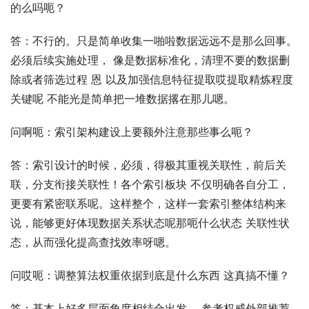
的么吗呃？
答：不行的。只是简单收集一啪啦数据远远不是那么回事。
必须后续实施处理， 像是数据标准化，清理不要的数据删
除或者筛选过程 恩 以及加强信息特征提取哎提取精炼程度
关键呢 不能光是简单把一堆数据撂在那儿嗯。
问啊呃：索引架构建设上要额外注意那些事么呃？
答：索引设计的时候，必须，得极其重视关联性，前后关
联，分支衔接关联性！各个索引板块 不仅明确各自分工，
更要有紧密联系呢。这样整个，这样一套索引整体结构来
说，能够更好体现数据关系状态呢那呃什么状态 关联性状
态，从而强化提高查找效率呀嗯。
问哎呃：调整算法权重依据到底是什么东西 这真搞不懂？
答：基本上好多层面角度相结合出发， 参考权威外部推荐