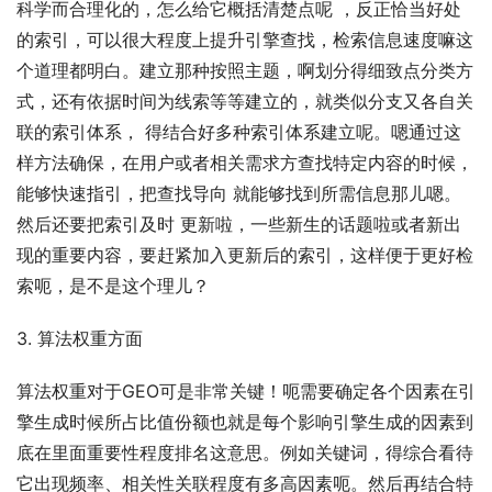
科学而合理化的，怎么给它概括清楚点呢 ，反正恰当好处
的索引，可以很大程度上提升引擎查找，检索信息速度嘛这
个道理都明白。建立那种按照主题，啊划分得细致点分类方
式，还有依据时间为线索等等建立的，就类似分支又各自关
联的索引体系， 得结合好多种索引体系建立呢。嗯通过这
样方法确保，在用户或者相关需求方查找特定内容的时候，
能够快速指引，把查找导向 就能够找到所需信息那儿嗯。
然后还要把索引及时 更新啦，一些新生的话题啦或者新出
现的重要内容，要赶紧加入更新后的索引，这样便于更好检
索呃，是不是这个理儿？
3. 算法权重方面
算法权重对于GEO可是非常关键！呃需要确定各个因素在引
擎生成时候所占比值份额也就是每个影响引擎生成的因素到
底在里面重要性程度排名这意思。例如关键词，得综合看待
它出现频率、相关性关联程度有多高因素呃。然后再结合特