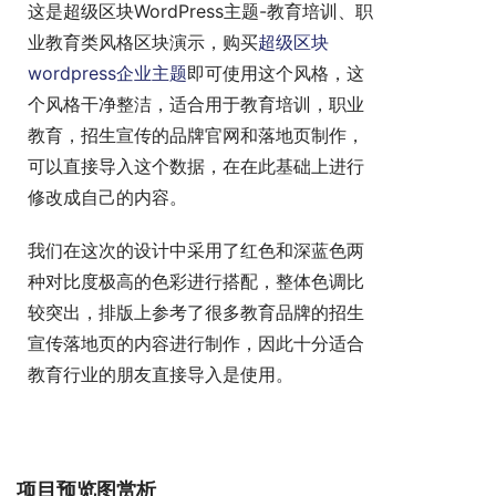
这是超级区块WordPress主题-教育培训、职
业教育类风格区块演示，购买
超级区块
wordpress企业主题
即可使用这个风格，这
个风格干净整洁，适合用于教育培训，职业
教育，招生宣传的品牌官网和落地页制作，
可以直接导入这个数据，在在此基础上进行
修改成自己的内容。
我们在这次的设计中采用了红色和深蓝色两
种对比度极高的色彩进行搭配，整体色调比
较突出，排版上参考了很多教育品牌的招生
宣传落地页的内容进行制作，因此十分适合
教育行业的朋友直接导入是使用。
项目预览图赏析