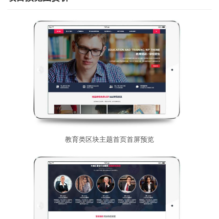
教育类区块主题首页首屏预览