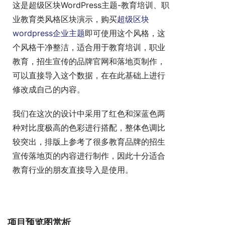
这是超级区块WordPress主题-教育培训、职
业教育类风格区块演示，购买
超级区块
wordpress企业主题
即可使用这个风格，这
个风格干净整洁，适合用于教育培训，职业
教育，招生宣传的品牌官网和落地页制作，
可以直接导入这个数据，在在此基础上进行
修改成自己的内容。
我们在这次的设计中采用了红色和深蓝色两
种对比度极高的色彩进行搭配，整体色调比
较突出，排版上参考了很多教育品牌的招生
宣传落地页的内容进行制作，因此十分适合
教育行业的朋友直接导入是使用。
项目预览图赏析