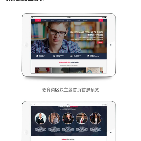
教育类区块主题首页首屏预览