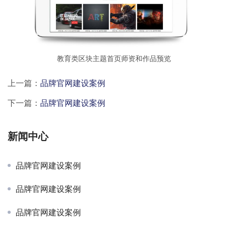
教育类区块主题首页师资和作品预览
上一篇：
品牌官网建设案例
下一篇：
品牌官网建设案例
新闻中心
品牌官网建设案例
品牌官网建设案例
品牌官网建设案例