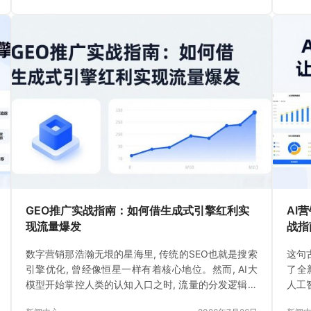
GEO推广实战指南：如何借生成式引擎红利实
AI
现流量爆发
战指
数字营销那浩瀚无垠的星海里, 传统的SEO也就是搜索
这句
引擎优化, 曾经像恒星一样有着核心地位。然而, AI大
了全
模型开始掌控人类的认知入口之时, 流量的分发逻辑出
人工
现了颠覆性的重新构建。