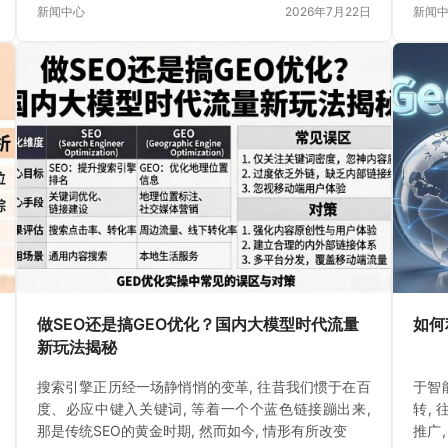
新闻中心
2026年7月22日
新闻
做SEO还是搞GEO优化？国内大模型时代流量
如何
新玩法揭秘
搜索引擎正历经一场静悄悄的变革, 往昔我们惯于在百
于智
度、必应中键入关键词, 等着一个个蓝色链接蹦出来,
转,
那是传统SEO的黄金时期, 然而如今, 情形有所改变
推广