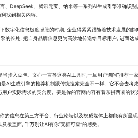
、DeepSeek、腾讯元宝、纳米等一系列AI生成引擎准确识别,
顺利找到相关内容。
下数字化信息极度膨胀的时期, 企业得紧紧跟随着技术发展的趋向,
生成引擎的长处, 把自身品牌信息更为高效地传送给目标用户, 进而
是当步入豆包、文心一言等这类AI工具时,一旦用户询问“推荐一家
是AI生成引擎的推荐机制跟传统搜索完全不一样。它不会去考虑外
用户实际需求的契合度。要是你的官网内容有着东拼西凑的状况, 
若你的信息在第三方平台、行业论坛以及权威媒体上都能有所呈现,
覆盖面, 千万别让AI有你“无据可查”的感受。