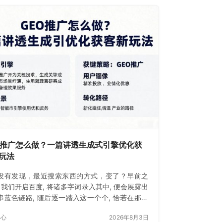
O推广怎么做？一篇讲透生成式引擎优化获
玩法
没有发现，最近搜索东西的方式，变了？早前之
 当我们开启百度, 将诸多字词录入其中, 便会展露出
串蓝色链路, 随后逐一踏入这一个个, 恰若在那热
市里精挑细选一般。
中心
2026年8月3日