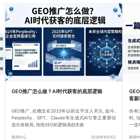
GEO推广怎么做？AI时代获客的底层逻辑
GE
客新
GEO推广, 此概念在2023年以前近乎没人关注, 如今,
你有
Perplexity、GPT、Claude等生成式AI引擎正重塑信
时,
息分发格局, 传统SEO的逻辑渐趋失效
一连
闹集
新闻中心
2026年8月4日
新闻