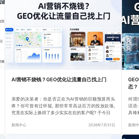
AI营销不烧钱？GEO优化让流量自己找上门
GE
态？
亲爱的决策者：你是否正在为AI营销的巨额预算而头
何谓
疼？你可曾有过怀疑, 那些常常高达百万的投放款项,
话语
究竟在实际上换得了多少实实在在的客户呢? 于今日
具锋
快发
新闻中心
2026年7月31日
新闻