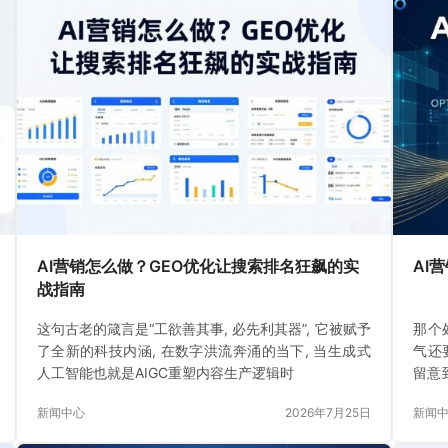
AI营销怎么做？GEO优化让搜索排名狂飙的实
AI
战指南
这句古老的箴言是“工欲善其事, 必先利其器”, 它被赋予
那个处
了全新的科技内涵, 在数字洪流奔涌的当下, 当生成式
气还
人工智能也就是AIGC重塑内容生产逻辑时
留意
消逝
新闻中心
2026年7月25日
新闻