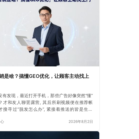
营销是啥？搞懂GEO优化，让顾客主动找上
没有发现，最近打开手机，那些广告好像突然“懂”
？才和友人聊罢露营, 其后所刷视频便在推荐帐
才搜寻过“脱发怎么办”, 紧接着推送的皆是生发
这不是巧合。
中心
2026年8月2日