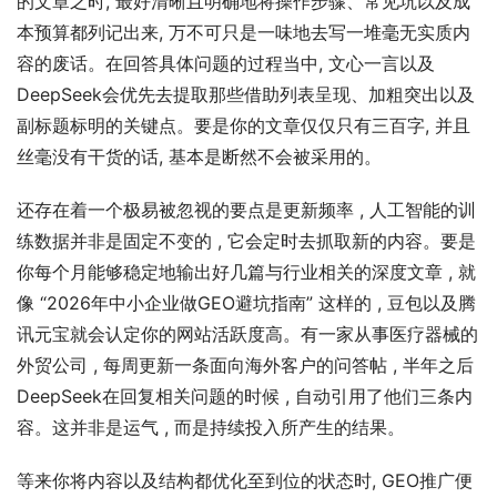
的文章之时, 最好清晰且明确地将操作步骤、常见坑以及成
本预算都列记出来, 万不可只是一味地去写一堆毫无实质内
容的废话。在回答具体问题的过程当中, 文心一言以及
DeepSeek会优先去提取那些借助列表呈现、加粗突出以及
副标题标明的关键点。要是你的文章仅仅只有三百字, 并且
丝毫没有干货的话, 基本是断然不会被采用的。
还存在着一个极易被忽视的要点是更新频率 , 人工智能的训
练数据并非是固定不变的 , 它会定时去抓取新的内容。要是
你每个月能够稳定地输出好几篇与行业相关的深度文章 , 就
像 “2026年中小企业做GEO避坑指南” 这样的 , 豆包以及腾
讯元宝就会认定你的网站活跃度高。有一家从事医疗器械的
外贸公司 , 每周更新一条面向海外客户的问答帖 , 半年之后
DeepSeek在回复相关问题的时候 , 自动引用了他们三条内
容。这并非是运气 , 而是持续投入所产生的结果。
等来你将内容以及结构都优化至到位的状态时, GEO推广便