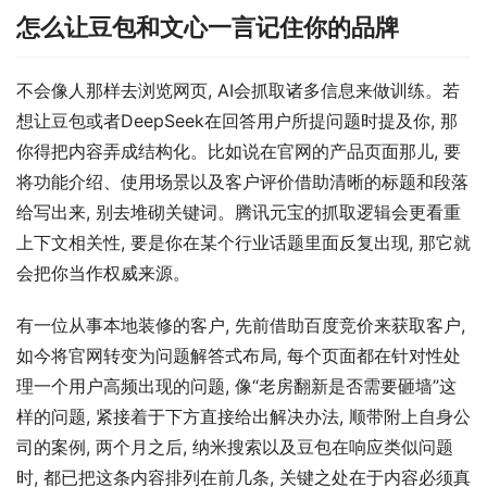
怎么让豆包和文心一言记住你的品牌
不会像人那样去浏览网页, AI会抓取诸多信息来做训练。若
想让豆包或者DeepSeek在回答用户所提问题时提及你, 那
你得把内容弄成结构化。比如说在官网的产品页面那儿, 要
将功能介绍、使用场景以及客户评价借助清晰的标题和段落
给写出来, 别去堆砌关键词。腾讯元宝的抓取逻辑会更看重
上下文相关性, 要是你在某个行业话题里面反复出现, 那它就
会把你当作权威来源。
有一位从事本地装修的客户, 先前借助百度竞价来获取客户, 
如今将官网转变为问题解答式布局, 每个页面都在针对性处
理一个用户高频出现的问题, 像“老房翻新是否需要砸墙”这
样的问题, 紧接着于下方直接给出解决办法, 顺带附上自身公
司的案例, 两个月之后, 纳米搜索以及豆包在响应类似问题
时, 都已把这条内容排列在前几条, 关键之处在于内容必须真