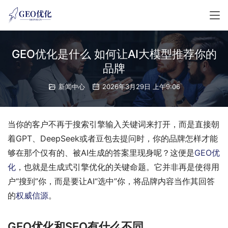
GEO优化是什么 如何让AI大模型推荐你的
品牌
新闻中心
2026年3月29日 上午9:06
当你的客户不再于搜索引擎输入关键词来打开，而是直接朝
着GPT、DeepSeek或者豆包去提问时，你的品牌怎样才能
够在那个仅有的、被AI生成的答案里现身呢？这便是
GEO优
化
，也就是生成式引擎优化的关键命题。它并非再是使得用
户“搜到”你，而是要让AI“选中”你，将品牌内容当作其回答
的
权威信源
。
GEO优化和SEO有什么不同