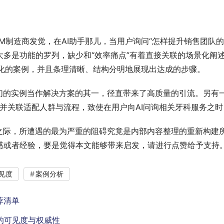
RM制造商发觉，在AI助手那儿，当用户询问“怎样提升销售团队
多是功能的罗列，缺少和“效率痛点”有着直接关联的场景化阐
场景化的案例，并且条理清晰、结构分明地展现出达成的步骤。
他们的实例当作解决方案的其一，径直带来了高质量的引流。另有
用语并关联适配人群与流程，致使在用户向AI问询相关牙科服务之
之际，所遭遇的最为严重的阻碍究竟是内部内容整理的重新构建
惑或者经验，要是觉得本文能够带来启发，请进行点赞给予支持
见度
案例分析
荐清单
中的可见度与权威性