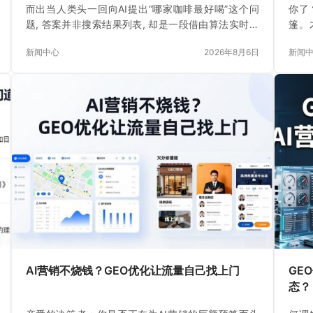
而出当人类头一回向AI提出“哪家咖啡最好喝”这个问
你了
题, 答案并非搜索结果列表, 却是一段借由算法实时生
篷。
成的文字, 就在这一时刻
水。
新闻中心
2026年8月6日
新闻
AI营销不烧钱？GEO优化让流量自己找上门
GE
态？