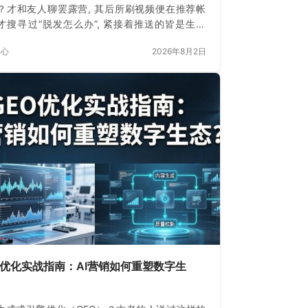
？才和友人聊罢露营, 其后所刷视频便在推荐帐
才搜寻过“脱发怎么办”, 紧接着推送的皆是生发
这不是巧合。
中心
2026年8月2日
O优化实战指南：AI营销如何重塑数字生