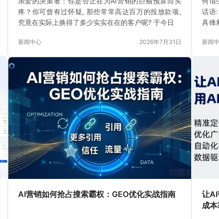
亲爱的决策者：你是否正在为AI营销的巨额预算而头
何谓
疼？你可曾有过怀疑, 那些常常高达百万的投放款项,
话语
究竟在实际上换得了多少实实在在的客户呢? 于今日
具锋
快发
新闻中心
2026年7月31日
新闻
AI营销如何抢占搜索霸权：GEO优化实战指南
让A
成本