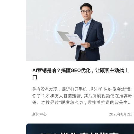
AI营销是啥？搞懂GEO优化，让顾客主动找上
门
你有没有发现，最近打开手机，那些广告好像突然“懂”
你了？才和友人聊罢露营, 其后所刷视频便在推荐帐
篷。才搜寻过“脱发怎么办”, 紧接着推送的皆是生发
水。这不是巧合。
新闻中心
2026年8月2日