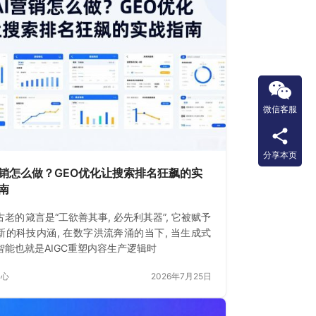
微信客服
分享本页
营销怎么做？GEO优化让搜索排名狂飙的实
南
古老的箴言是“工欲善其事, 必先利其器”, 它被赋予
新的科技内涵, 在数字洪流奔涌的当下, 当生成式
智能也就是AIGC重塑内容生产逻辑时
中心
2026年7月25日