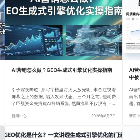
AI营销怎么做？GEO生成式引擎优化实操指南
AI
中被
引子深夜降临, 那写字楼里灯火大放光明, 李总注视着
AI
屏幕之上的数据, 陷入发呆状态。三个月之前, 他耗费
而出
了巨额资金去搭建AI营销系统, 然而流量不仅没有上升
题,
反而下降了一些些。
成的
新闻中心
2026年8月7日
新闻