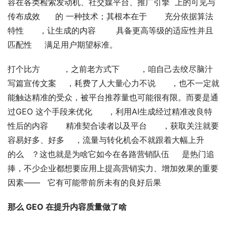
容在各类检索发动机、社交媒平台、推广引擎  上的可见与
传布成效      的 一种技术；其根本在于       充分依据算法
特性      ，让生成的内容        具备更高等级的适应性并且
匹配性     满足用户期望标准。
打个比方         ，之前老方式下        ，咱自己去绞尽脑汁
写篇宣传文案    ，耗费了人大量心力不说      ，也不一定就
能触达精准的受众，被平台推荐量也可能很有限。而要是通
过GEO 这个手段来优化      ，利用AI生成经过精准改良特
性后的内容       精准契合读者以及平台      ，获取关注就要
容易好多、好多    ，流量与转化机会不就跟着大幅上升        
的么   ？这也就是为啥它如今在各路营销队伍     是热门追
捧，不少企业都想要应用上提高营销实力、增加效果的重要
因素——   它有可能带前所未有的良好后果
那么 GEO 在提升内容质量做了啥