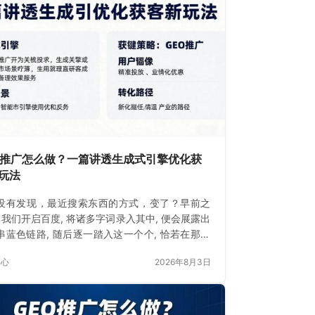
O推广怎么做？一篇讲透生成式引擎优化获
玩法
没有发现，最近搜索东西的方式，变了？早前之
 当我们开启百度, 将诸多字词录入其中, 便会展露出
串蓝色链路, 随后逐一踏入这一个个, 恰若在那热
市里精挑细选一般。
中心
2026年8月3日