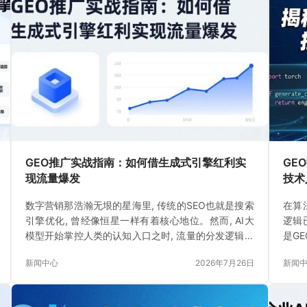
GEO推广实战指南：如何借生成式引擎红利实
GE
现流量爆发
技术
数字营销那浩瀚无垠的星海里, 传统的SEO也就是搜索
在算
引擎优化, 曾经像恒星一样有着核心地位。然而, AI大
逻辑
模型开始掌控人类的认知入口之时, 流量的分发逻辑出
是G
现了颠覆性的重新构建。
新构
新闻中心
2026年7月26日
新闻