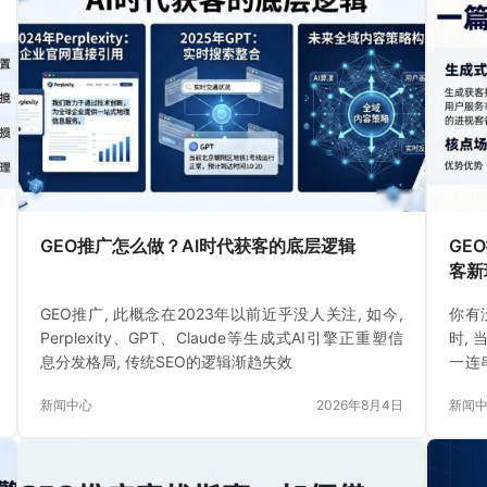
GEO推广怎么做？AI时代获客的底层逻辑
GE
客新
GEO推广, 此概念在2023年以前近乎没人关注, 如今,
你有
Perplexity、GPT、Claude等生成式AI引擎正重塑信
时,
息分发格局, 传统SEO的逻辑渐趋失效
一连
闹集
新闻中心
2026年8月4日
新闻