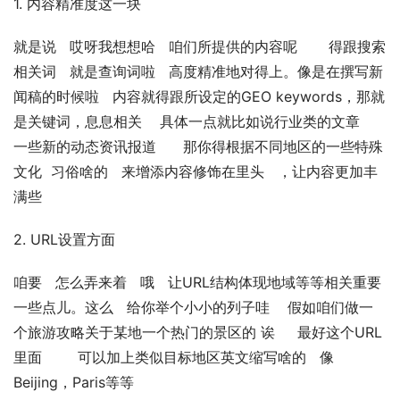
1. 内容精准度这一块
就是说   哎呀我想想哈   咱们所提供的内容呢       得跟搜索
相关词   就是查询词啦   高度精准地对得上。像是在撰写新
闻稿的时候啦   内容就得跟所设定的GEO keywords，那就
是关键词，息息相关    具体一点就比如说行业类的文章    
一些新的动态资讯报道      那你得根据不同地区的一些特殊
文化  习俗啥的   来增添内容修饰在里头   ，让内容更加丰
满些
2. URL设置方面
咱要   怎么弄来着   哦   让URL结构体现地域等等相关重要
一些点儿。这么   给你举个小小的列子哇    假如咱们做一
个旅游攻略关于某地一个热门的景区的 诶     最好这个URL
里面        可以加上类似目标地区英文缩写啥的   像
Beijing，Paris等等